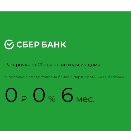
Рассрочка от Сбера не выходя из дома
*Программа предоставлена банком-партнером ПАО Сбербанк
0
0
6
₽
%
мес.