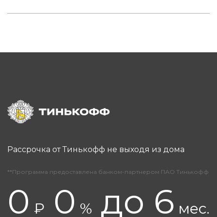
Рассрочка от Тинькофф не выходя из дома
**Программа предоставлена банком-партнером ПАО Тинькофф
0
0
до 6
₽
%
мес.