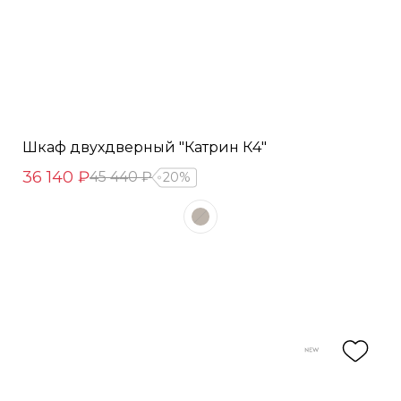
Шкаф двухдверный "Катрин К4"
36 140 ₽
45 440 ₽
20%