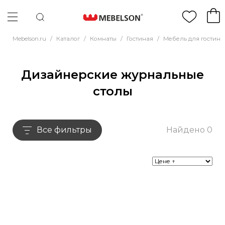
Mebelson.ru
/
Каталог
/
Комнаты
/
Гостиная
/
Мебель для гостино
Дизайнерские журнальные
столы
Все фильтры
Найдено 0