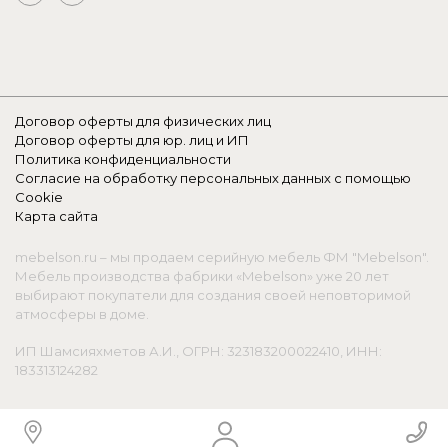
Договор оферты для физических лиц
Договор оферты для юр. лиц и ИП
Политика конфиденциальности
Согласие на обработку персональных данных с помощью
Cookie
Карта сайта
mebelson.ru – мы продаем серийную мебель ФМ "Mebelson".
Мебель производства фабрики «Mebelson» уже 20 лет
выбирают покупатели для создания своей неповторимой
атмосферы в доме.
ИП Шамсияхметов А.И., ОГРН: 323183200022410, ИНН:
183313124282