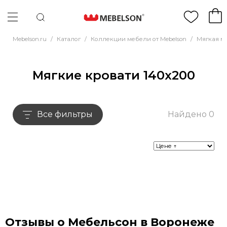
Mebelson.ru
/
Каталог
/
Коллекции мебели от Mebelson
/
Мягкая м
Мягкие кровати 140х200
Все фильтры
Найдено 0
Отзывы о Мебельсон в Воронеже