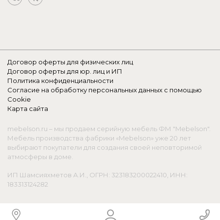
Договор оферты для физических лиц
Договор оферты для юр. лиц и ИП
Политика конфиденциальности
Согласие на обработку персональных данных с помощью
Cookie
Карта сайта
mebelson.ru – мы продаем серийную мебель ФМ "Mebelson".
Мебель производства фабрики «Mebelson» уже 20 лет
выбирают покупатели для создания своей неповторимой
атмосферы в доме.
ИП Шамсияхметов А.И., ОГРН: 323183200022410, ИНН:
183313124282