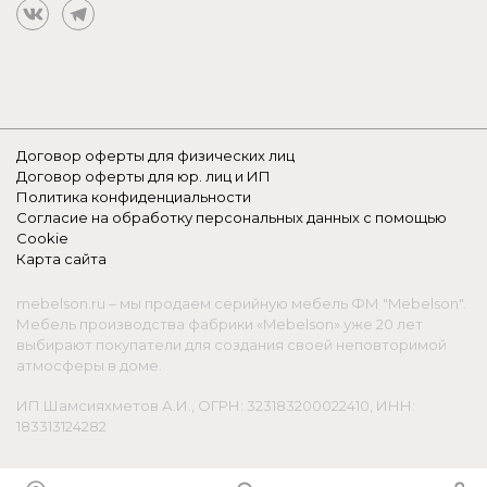
Договор оферты для физических лиц
Договор оферты для юр. лиц и ИП
Политика конфиденциальности
Согласие на обработку персональных данных с помощью
Cookie
Карта сайта
mebelson.ru – мы продаем серийную мебель ФМ "Mebelson".
Мебель производства фабрики «Mebelson» уже 20 лет
выбирают покупатели для создания своей неповторимой
атмосферы в доме.
ИП Шамсияхметов А.И., ОГРН: 323183200022410, ИНН:
183313124282