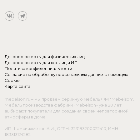
Договор оферты для физических лиц
Договор оферты для юр. лиц и ИП
Политика конфиденциальности
Согласие на обработку персональных данных с помощью
Cookie
Карта сайта
mebelson.ru – мы продаем серийную мебель ФМ "Mebelson".
Мебель производства фабрики «Mebelson» уже 20 лет
выбирают покупатели для создания своей неповторимой
атмосферы в доме.
ИП Шамсияхметов А.И., ОГРН: 323183200022410, ИНН:
183313124282