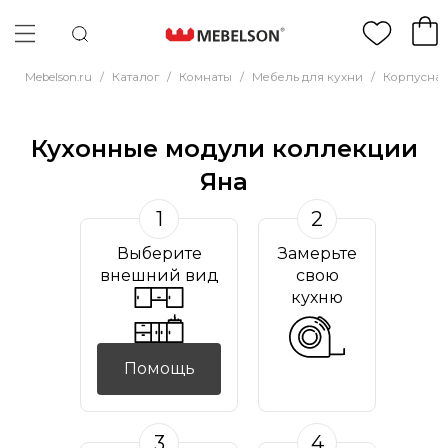
Mebelson.ru
/
Каталог
/
Комнаты
/
Мебель для кухни
/
Корпусная
Кухонные модули коллекции
Яна
1
2
Выберите
Замерьте
внешний вид
свою
кухню
Помощь
3
4