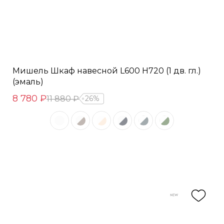
Мишель Шкаф навесной L600 Н720 (1 дв. гл.)
(эмаль)
8 780 ₽
11 880 ₽
26%