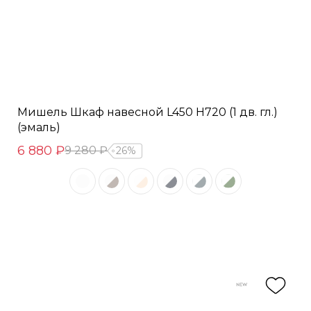
Мишель Шкаф навесной L450 Н720 (1 дв. гл.)
(эмаль)
6 880 ₽
9 280 ₽
26%