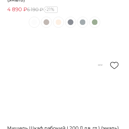
4 890 ₽
6 190 ₽
21%
Мишель Шкаф рабочий L200 (1 дв. гл.) (эмаль)