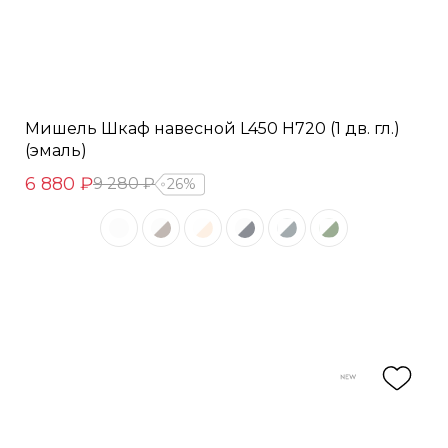
Мишель Шкаф навесной L450 Н720 (1 дв. гл.)
(эмаль)
6 880 ₽
9 280 ₽
26%