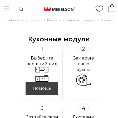
Mebelson.ru
/
Каталог
/
Комнаты
/
Мебель для кухни
/
Корпусная
Кухонные модули
1
2
Выберите
Замерьте
внешний вид
свою
кухню
Помощь
3
4
Создайте свой
Доставим