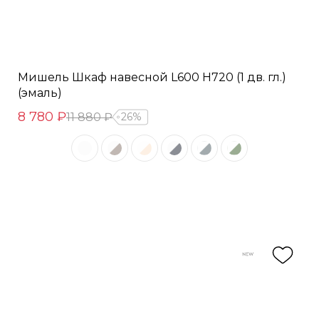
Мишель Шкаф навесной L600 Н720 (1 дв. гл.)
(эмаль)
8 780 ₽
11 880 ₽
26%