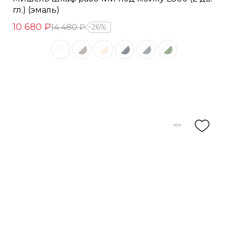
гл.) (эмаль)
10 680 ₽
14 480 ₽
26%